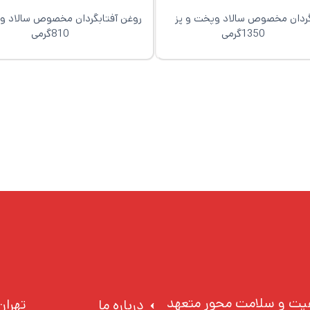
بگردان مخصوص سالاد وپخت و پز
روغن آفتابگردان مخصوص سالاد و 
رمی
810گرمی
یفیت و سلامت محور متعهد
تهران
درباره ما