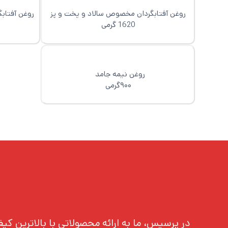
روغن آفتابگردان مخصوص سالاد و پخت و پز
روغن آفتا
1620 گرمی
1350گ
روغن نیمه جامد
۹۰۰گرمی
در پرسیس، ما به ارائه محصولاتی با بالاترین ک