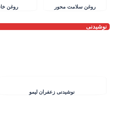
روغن سلامت محور
روغن خان
نوشیدنی
نوشیدنی زعفران لیمو